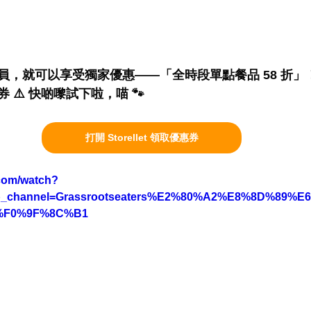
員，就可以享受獨家優惠——「全時段單點餐品 58 折」
⚠️ 快啲嚟試下啦，喵 🐾
打開 Storellet 領取優惠券
.com/watch?
_channel=Grassrootseaters%E2%80%A2%E8%8D%89%
%F0%9F%8C%B1