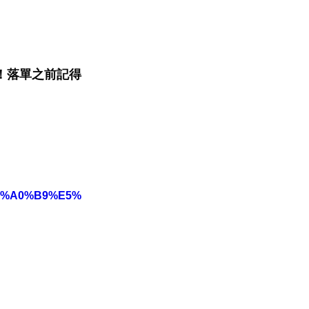
！落單之前記得
E6%A0%B9%E5%