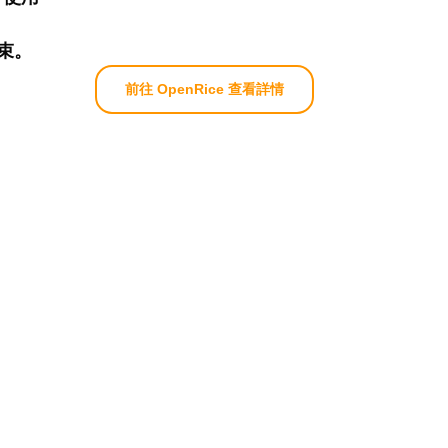
束。
前往 OpenRice 查看詳情