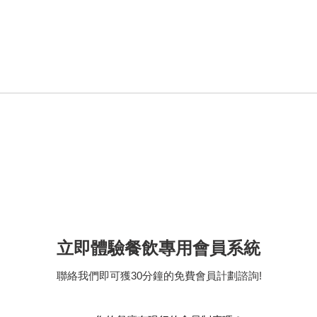
【五匠六釜｜七滋八味喚醒五
【The
臟六腑】😋
& 
廳】
立即體驗餐飲專用會員系統
聯絡我們即可獲30分鐘的免費會員計劃諮詢!