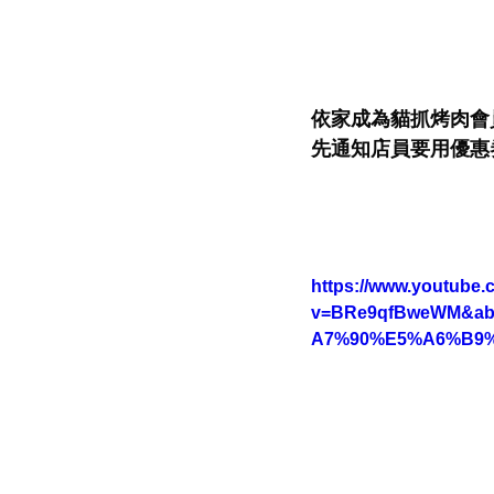
依家成為貓抓烤肉會
先通知店員要用優惠券 
https://www.youtube
v=BRe9qfBweWM&ab
A7%90%E5%A6%B9