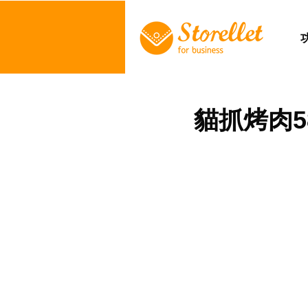
貓抓烤肉5