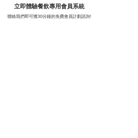
題美式燒烤餐廳】
立即體驗餐飲專用會員系統
聯絡我們即可獲30分鐘的免費會員計劃諮詢!