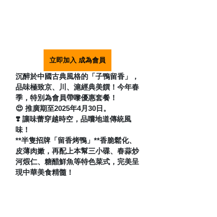
立即加入 成為會員
沉醉於中國古典風格的「子鴨留香」，
品味極致京、川、滬經典美饌！今年春
季，特別為會員帶嚟優惠套餐！
😍 推廣期至2025年4月30日。
❣️ 讓味蕾穿越時空，品嚐地道傳統風
味！
**半隻招牌「留香烤鴨」**香脆鬆化、
皮薄肉嫩，再配上本幫三小碟、春蒜炒
河煆仁、糖醋鮮魚等特色菜式，完美呈
現中華美食精髓！