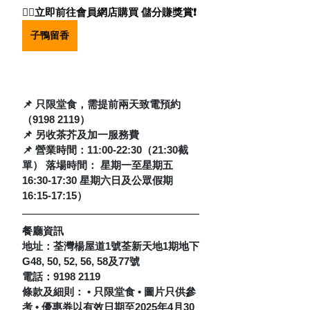
👇🏻立即前往會員網店購買 儲分賺獎賞❗️
子鴨留香
📌 只限堂食，需提前兩天致電預約
（9198 2119） 
📌 另收茶芥及加一服務費 
📌 營業時間：11:00-22:30（21:30截
單） 落場時間： 星期一至星期五 
16:30-17:30 星期六日及公眾假期 
16:15-17:15）
餐廳資訊
地址：荃灣楊屋道1號荃新天地1期地下
G48, 50, 52, 56, 58及77號 
電話：9198 2119
條款及細則： • 只限堂食 • 圖片只供參
考 • 優惠券以有效日期至2025年4月30