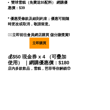
•⁠  ⁠雙球雪糕（免費送$5配料） 網購優
惠價：$39
* 優惠受條款及細則約束；優惠可能隨
時更改或取消，敬請留意。
👇🏻立即前往會員網店購買 儲分賺獎賞❗️
立即購買
💰$50 現金券 x 4 （可疊加
使用） ｜網購優惠價：$180
店內多款飲品，雪糕，芭菲等你解鎖😙