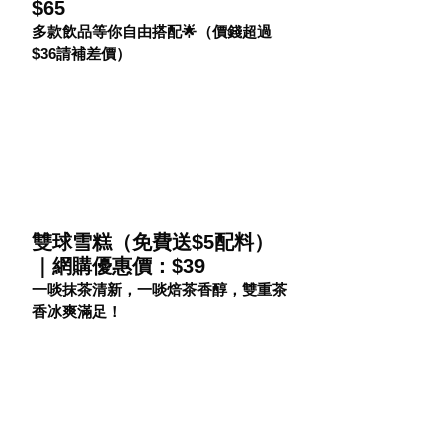
$65
多款飲品等你自由搭配🌟（價錢超過
$36請補差價）
雙球雪糕（免費送$5配料） 
｜網購優惠價：$39
一啖抹茶清新，一啖焙茶香醇，雙重茶
香冰爽滿足！