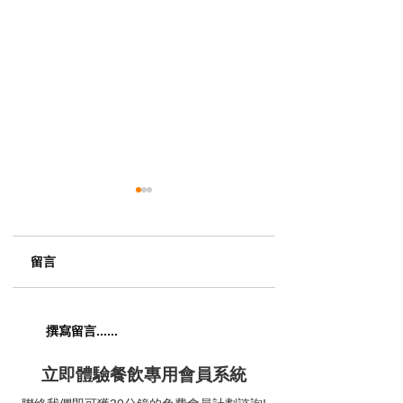
留言
【五匠六釜｜七滋八味
【The Musicbox G
撰寫留言......
喚醒五臟六腑】😋
House & Bar｜
題美式燒烤餐廳】
立即體驗餐飲專用會員系統