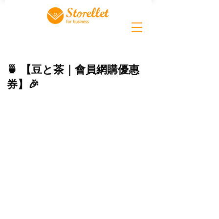
🍵 【豆と茶｜會員網購優惠
券】🎉