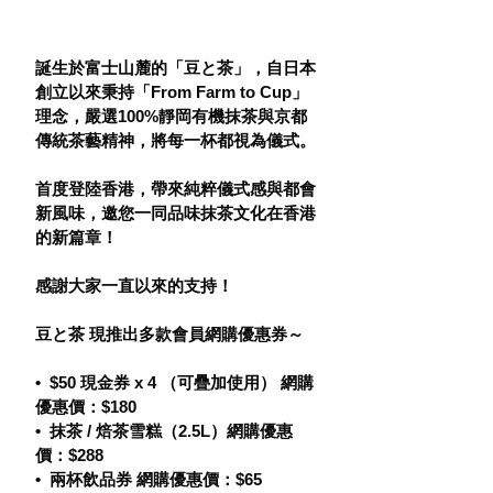
誕生於富士山麓的「豆と茶」，自日本
創立以來秉持「From Farm to Cup」
理念，嚴選100%靜岡有機抹茶與京都
傳統茶藝精神，將每一杯都視為儀式。
首度登陸香港，帶來純粹儀式感與都會
新風味，邀您一同品味抹茶文化在香港
的新篇章！
感謝大家一直以來的支持！
豆と茶 現推出多款會員網購優惠券～
•⁠  ⁠$50 現金券 x 4 （可疊加使用） 網購
優惠價：$180
•⁠  抹茶 / 焙茶雪糕（2.5L）網購優惠
價：$288
•⁠  ⁠兩杯飲品券 網購優惠價：$65