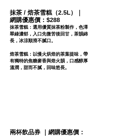
抹茶 / 焙茶雪糕（2.5L）｜
網購優惠價：$288
抹茶雪糕：選用優質抹茶粉製作，色澤
翠綠濃郁，入口先微苦後回甘，茶韻綿
長，冰涼順滑不膩口。
焙茶雪糕：以慢火烘焙的茶葉提味，帶
有獨特的焦糖麥香與焙火韻，口感醇厚
溫潤，甜而不膩，回味悠長。
兩杯飲品券 ｜網購優惠價：