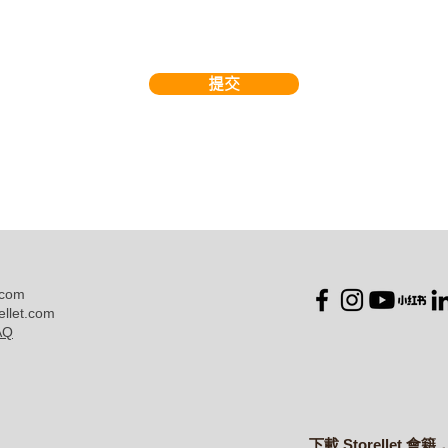
提交
.com
ellet.com
AQ
下載 Storellet 會