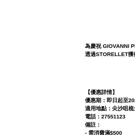
為慶祝 GIOVANNI
透過STORELLET
【優惠詳情】
優惠期：即日起至202
適用地點：尖沙咀梳士巴利道
電話：27551123
備註：
- 需消費滿$500