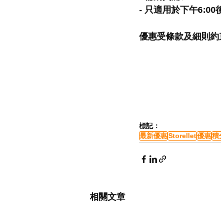
- 只適用於下午6:0
優惠受條款及細則約
標記：
最新優惠
Storellet
優惠
積
相關文章