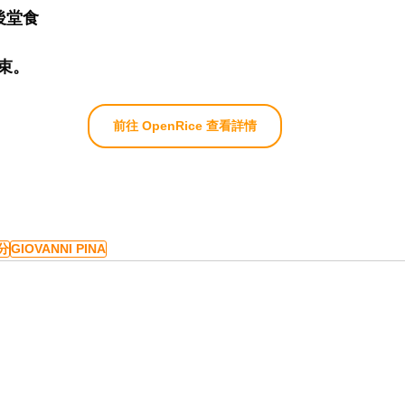
0後堂食
束。
前往 OpenRice 查看詳情
分
GIOVANNI PINA