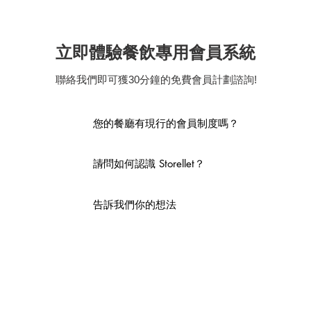
臟六腑】😋
& 
廳】
立即體驗餐飲專用會員系統
聯絡我們即可獲30分鐘的免費會員計劃諮詢!