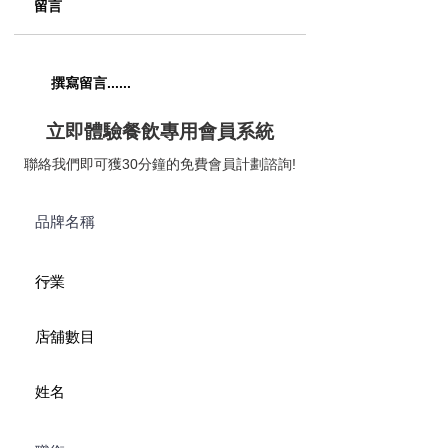
留言
【五匠六釜｜七滋八味
【The Musicbox G
撰寫留言......
喚醒五臟六腑】😋
House & Bar｜
題美式燒烤餐廳】
立即體驗餐飲專用會員系統
聯絡我們即可獲30分鐘的免費會員計劃諮詢!