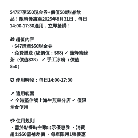
$47即享$50現金券+價值$88甜品飲
品！限時優惠至2025年8月31日，每日
14:00-17:30適用，立即搶購！
🎁 超值內容
・$47購買$50現金券 
・免費贈送 (總價值：$88) ✓ 熱蜂蜜綠
茶（價值$38） ✓ 手工冰粉（價值
$50）
⏰ 使用時段：
每日14:00-17:30
📍 適用範圍
✓ 全港堅信號上海生煎皇分店 ✓ 僅限
堂食使用
💳 使用規則
・需於點餐時主動出示優惠券 ・消費
超出$50需補差價 ・每單限用1張優惠