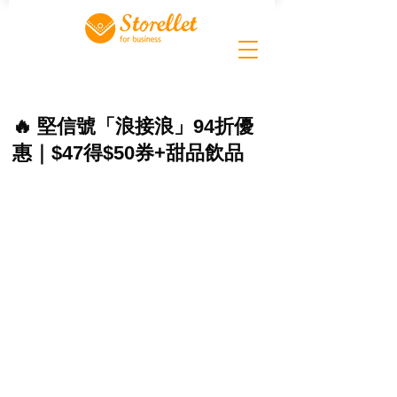
🔥 堅信號「浪接浪」94折優
惠｜$47得$50券+甜品飲品