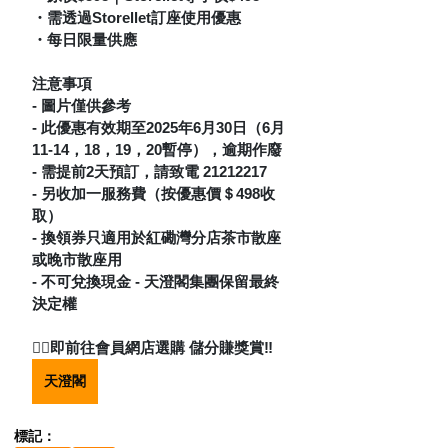
・需透過Storellet訂座使用優惠 
・每日限量供應
注意事項
- 圖片僅供參考 
- 此優惠有效期至2025年6月30日（6月
11-14，18，19，20暫停），逾期作廢 
- 需提前2天預訂，請致電 21212217 
- 另收加一服務費（按優惠價＄498收
取） 
- 換領券只適用於紅磡灣分店茶市散座
或晚市散座用 
- 不可兌換現金 - 天澄閣集團保留最終
決定權
👇🏻即前往會員網店選購 儲分賺獎賞‼️
天澄閣
標記：