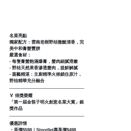
名菜亮點
獨家配方：雲南老樹野桔微酸清香，完
美中和膏蟹豐腴  
嚴選食材： 
- 每隻膏蟹飽滿爆膏，蟹肉細膩滑嫩 
- 野桔天然果香滲透蟹肉，提鮮解膩 
- 蒸藝精湛：主廚精準火候鎖住原汁，
野桔精華充分融合
🏅 得獎榮耀
「第一屆金筷子明火創意名菜大賞」銀
獎作品
優惠詳情
・原價$598｜Storellet專享價$498 