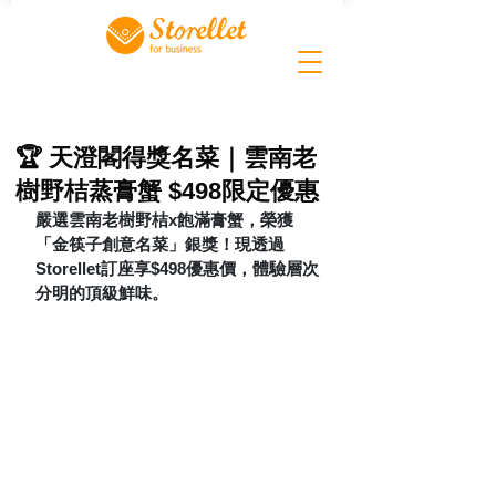
🏆 天澄閣得獎名菜｜雲南老
樹野桔蒸膏蟹 $498限定優惠
嚴選雲南老樹野桔x飽滿膏蟹，榮獲
「金筷子創意名菜」銀獎！現透過
Storellet訂座享$498優惠價，體驗層次
分明的頂級鮮味。