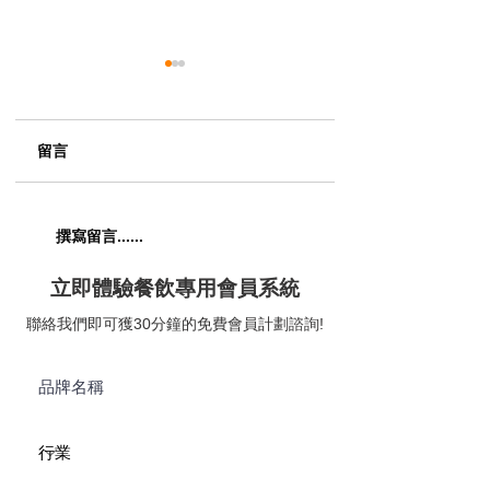
留言
【五匠六釜｜七滋八味
【The Musicbox G
撰寫留言......
喚醒五臟六腑】😋
House & Bar｜
題美式燒烤餐廳】
立即體驗餐飲專用會員系統
聯絡我們即可獲30分鐘的免費會員計劃諮詢!