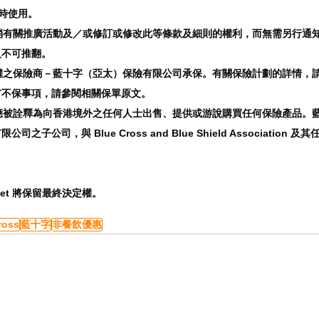
同時使用。
取消有關推廣活動及／或修訂或修改此等條款及細則的權利，而無需另行通
不可推翻。 
授權之保險商－藍十字（亞太）保險有限公司承保。有關保險計劃的詳情，
不保事項，請參閱相關保單原文。 
不應被詮釋為向香港境外之任何人士出售、提供或游說購買任何保險產品。
子公司，與 Blue Cross and Blue Shield Association
llet 將保留最終決定權。
ross
藍十字
非餐飲優惠