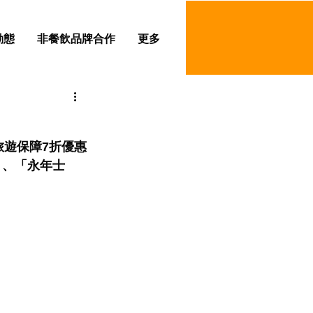
動態
非餐飲品牌合作
更多
旅遊保障7折優惠
」、「永年士