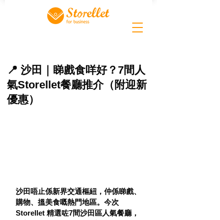
📍 沙田｜睇戲食咩好？7間人
氣Storellet餐廳推介（附迎新
優惠）
沙田唔止係新界交通樞紐，仲係睇戲、
購物、搵美食嘅熱門地區。今次 
Storellet 精選咗7間沙田區人氣餐廳，