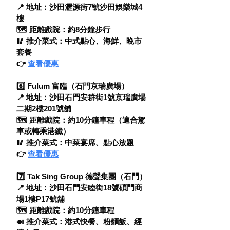
📍 地址：沙田瀝源街7號沙田娛樂城4
樓
🗺 距離戲院：約8分鐘步行
🥢 推介菜式：中式點心、海鮮、晚市
套餐
👉 
查看優惠
6️⃣ Fulum 富臨（石門京瑞廣場）
📍 地址：沙田石門安群街1號京瑞廣場
二期2樓201號舖
🗺 距離戲院：約10分鐘車程（適合駕
車或轉乘港鐵）
🥢 推介菜式：中菜宴席、點心放題
👉 
查看優惠
7️⃣ Tak Sing Group 德聲集團（石門）
📍 地址：沙田石門安睦街18號碩門商
場1樓P17號舖
🗺 距離戲院：約10分鐘車程
🍛 推介菜式：港式快餐、粉麵飯、經