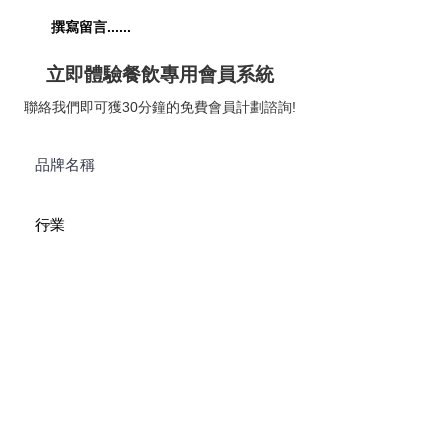
【五匠六釜｜七滋八味
【The Musicbox G
撰寫留言......
喚醒五臟六腑】😋
House & Bar｜
題美式燒烤餐廳】
立即體驗餐飲專用會員系統
聯絡我們即可獲30分鐘的免費會員計劃諮詢!