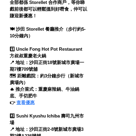
全部都係 Storellet 合作商戶，等你睇
戲前後都可以輕鬆搵到好嘢食，仲可以
賺迎新優惠！
🍽 沙田 Storellet 餐廳推介（步行約5-
10分鐘內）
1️⃣ Uncle Fong Hot Pot Restaurant 
方叔叔重慶老火鍋
📍 地址：沙田正街18號新城市廣場一
期7樓709號舖
🗺 距離戲院：約3分鐘步行（新城市
廣場內）
🔥 推介菜式：重慶麻辣鍋、牛油鍋
底、手切肥牛
👉 
查看優惠
2️⃣ Sushi Kyushu Ichiba 壽司九州市
場
📍 地址：沙田正街2-8號新城市廣場3
期2樓A236號舖