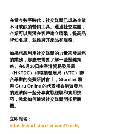
在當今數字時代，社交媒體已成為企業
不可或缺的營銷工具。通過社交媒體，
企業可以與潛在客戶建立聯繫，提高品
牌知名度，並推廣其產品和服務。
如果您想利用社交媒體的力量來發展您
的業務，那麼您需要了解一些關鍵策
略。在5月30日
由香港貿易發展局
（HKTDC）和職業發展局（VTC）聯
合舉辦的免費研討會
上，Storellet 將
與 Guru Online 的代表和香港貿發局
的經濟師一起分享實戰經驗和實用技
巧，教您如何通過社交媒體開拓新商
機。
立即報名：
https://short.storellet.com/1knz5y