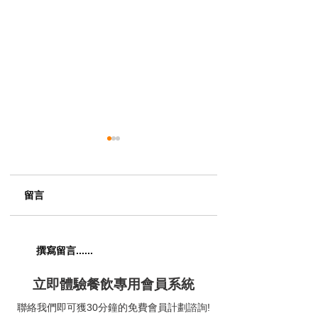
留言
【五匠六釜｜七滋八味
【The Musicbox G
撰寫留言......
喚醒五臟六腑】😋
House & Bar｜
題美式燒烤餐廳】
立即體驗餐飲專用會員系統
聯絡我們即可獲30分鐘的免費會員計劃諮詢!