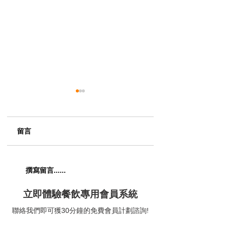
留言
【五匠六釜｜七滋八味
【The Musicbox G
撰寫留言......
喚醒五臟六腑】😋
House & Bar｜
題美式燒烤餐廳】
立即體驗餐飲專用會員系統
聯絡我們即可獲30分鐘的免費會員計劃諮詢!