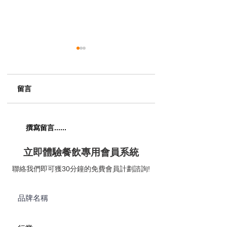
留言
【五匠六釜｜七滋八味
【The Musicbox G
撰寫留言......
喚醒五臟六腑】😋
House & Bar｜
題美式燒烤餐廳】
立即體驗餐飲專用會員系統
聯絡我們即可獲30分鐘的免費會員計劃諮詢!