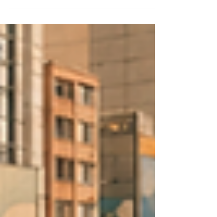
附近，都有大量餐廳選擇。不論是行街後想搵地方食飯、約
朋友聚餐、家庭飯局、情侶約會，還是想在放工後搵間餐廳
飲杯野，尖沙咀都有不少選擇。 如果你正在搜尋 尖沙咀美
食、尖沙咀餐廳推介、尖沙咀晚餐、尖沙咀火鍋、尖沙咀拉
麵、尖沙咀西餐 或 尖沙咀餐廳優惠，今次 Storellet 為你整
理 6 間尖沙咀人氣餐廳，涵蓋中式酒樓、上海菜、台式火
鍋、日式拉麵、西餐及港式小食。出發前可以先睇定餐廳特
色同會員優惠，食得更精明。 1. 璟瓏軒｜尖沙咀中式酒樓及
家庭聚餐之選 餐種： 中式／酒樓 適合場景： 家庭聚餐、商
務飯局、節日飯局、多人用餐 想在尖沙咀搵一間較正式、適
合多人聚餐的中式餐廳，璟瓏軒是不錯的選擇。餐廳主打中
式及酒樓菜式，適合家庭飯局、長輩聚餐、商務用餐或節日
聚會。 尖沙咀本身是遊客及本地人都會聚集的地區，中式酒
樓類餐廳適合一班人坐低慢慢食，亦方便安排午市或晚市聚
餐。如果你正在搜尋 尖沙咀中菜、尖沙咀酒樓、尖沙咀家庭
聚餐餐廳，璟瓏軒可以放入考慮清單。