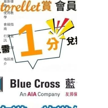
最新優
惠
使用教
學
會籍指
南
行業資
訊
行業洞
察
地區推
介