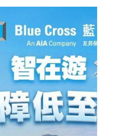
由即日起至2026年6月30日，透過Blue Cross HK App 或藍
十字網上平台使 用優惠碼「STORELLET」投保指定保險產
品可享保費折扣優惠🔥 如何享保費折扣優惠❓ 1) 前往 藍十字
網站 或 Blue Cross HK App 2) 投保指定產品 3) 輸入優惠碼
【STORELLET】 4) 保費即享折扣優惠 5) 完成投保後，您會
收到由 藍十字 發出的 投保確認電郵，電郵內附有 $50 藍十
字電子保費現金券（僅適用於「智在遊」系列）。 條款及細
則： 1. 此廣告由藍十字(亞太)保險有限公司Blue Cross
(Asia-Pacific) Insurance Limited（「藍十字」）刋登。 2. 優
惠碼有效期至 2026年6月30日。 3. 優惠碼適用於客戶透過
Blue Cross HK App或藍十字網站使用優惠碼
「STORELLET」投保「智在遊」單次旅程保障、「智在
遊」全年保障、「愛．寵物」保險計劃、家居至專寶、家傭
至專寶、裝修寶、「智Fit」運動保險、大班高爾夫球保險、
高爾夫球保險、個人意外保險。 4....