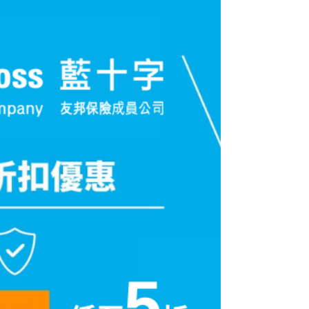
細則約束。 📍注意事項 1.此電子保費現金券 （「現金券」）
有效期至2026年12 月31日，逾期無效。 2.現金券只適用於
透過藍十字網站或Blue Cross HK App投保「智在遊」旅遊
保險。 3.每次投保只可使用現金券一張，且每張現金券只可
使用一次。任何情況下現金券均不可轉換為其他禮品或兌換
現金。 4.現金券可與其他優惠碼同時使用。優惠碼須於報價
時在「優惠碼」欄輸入，而現金券號碼須於付款時在「電子
保費現金券」欄輸入。 5.扣除現金券的價值後，每次交易須
至少支付HK$0.01。 6.藍十字有權隨時更改此現金券的條款
及細則而無須另行通知。如對現金券有任何爭議，藍十字保
留最終決定權。 7.如遺失或損壞現金券，將不獲補發。 8.無
論於任何情況下，如取消或更改保單，以現金券繳交之保費
將不獲退款。..