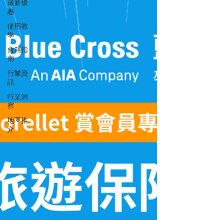
最新優
惠
使用教
學
會籍指
南
行業資
訊
行業洞
察
地區推
介