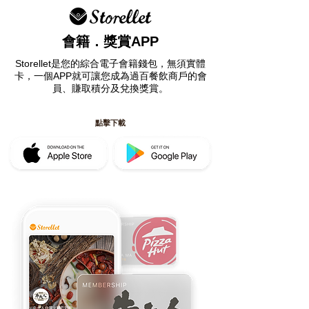
會籍．獎賞APP
Storellet是您的綜合電子會籍錢包，無須實體
卡，一個APP就可讓您成為過百餐飲商戶的會
員、賺取積分及兌換獎賞。
​點擊下載