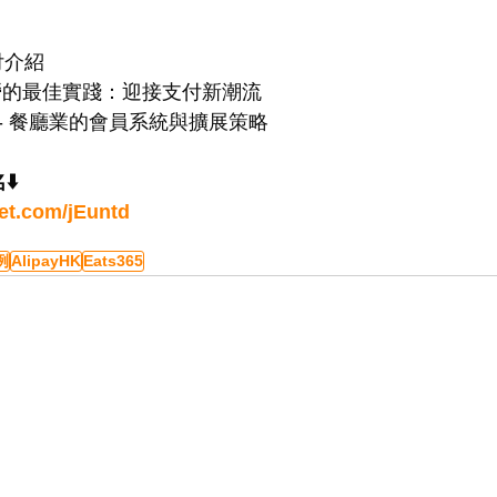
支付介紹
 餐廳經營的最佳實踐：迎接支付新潮流
會員系統- 餐廳業的會員系統與擴展策略
⬇️
llet.com/jEuntd
例
AlipayHK
Eats365