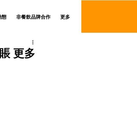
動態
非餐飲品牌合作
更多
化結賬 更多