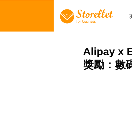
Alipay x
獎勵：數