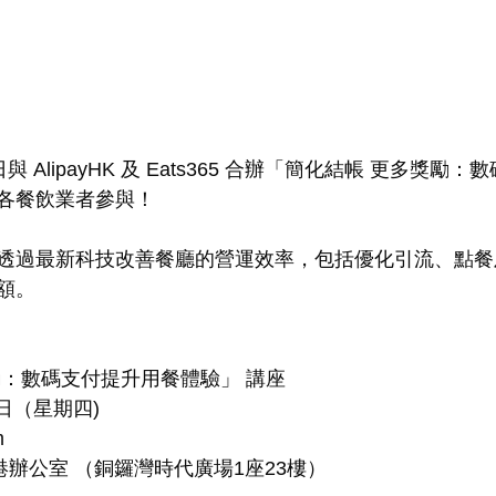
月29日與 AlipayHK 及 Eats365 合辦「簡化結帳 更多獎
各餐飲業者參與！
透過最新科技改善餐廳的營運效率，包括優化引流、點餐
額。
勵：數碼支付提升用餐體驗」 講座
9日（星期四)
m
K 香港辦公室 （銅鑼灣時代廣場1座23樓）