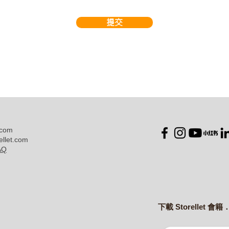
提交
.com
ellet.com
AQ
下載 Storellet 會