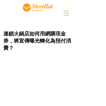
連鎖火鍋店如何用網購現金
券，將宣傳曝光轉化為預付消
費？