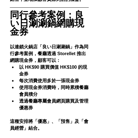
同行參考案例：良
い日涮涮鍋網購現
金券
以連鎖火鍋店「良い日涮涮鍋」作為同
行參考案例，餐廳透過 Storellet 推出
網購現金券，顧客可以：
以 HK$90 購買價值 HK$100 的現
金券
每次消費使用多於一張現金券
使用現金券消費時，同時累積餐廳
會員積分
透過餐廳專屬會員網頁購買及管理
優惠券
這種安排將「優惠」、「預售」及「會
員經營」結合。