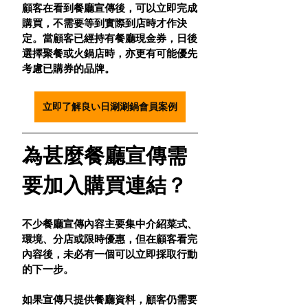
顧客在看到餐廳宣傳後，可以立即完成
購買，不需要等到實際到店時才作決
定。當顧客已經持有餐廳現金券，日後
選擇聚餐或火鍋店時，亦更有可能優先
考慮已購券的品牌。
立即了解良い日涮涮鍋會員案例
為甚麼餐廳宣傳需
要加入購買連結？
不少餐廳宣傳內容主要集中介紹菜式、
環境、分店或限時優惠，但在顧客看完
內容後，未必有一個可以立即採取行動
的下一步。
如果宣傳只提供餐廳資料，顧客仍需要