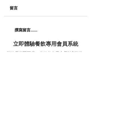
留言
撰寫留言......
立即體驗餐飲專用會員系統
香港九龍東皇冠假日酒店旗下
聯絡我們即可獲30分鐘的免費會員計劃諮詢!
餐廳登陸 Storellet - 全新會籍
熱點 !