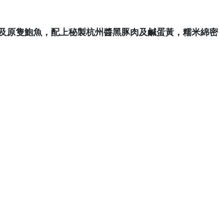
及原隻鮑魚，配上秘製杭州醬黑豚肉及鹹蛋黃，糯米綿密