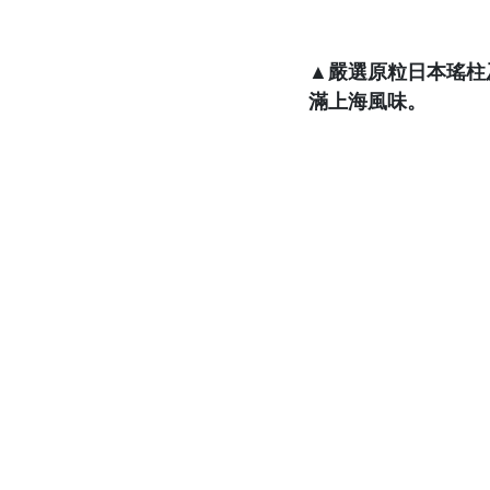
▲嚴選原粒日本瑤柱
滿上海風味。