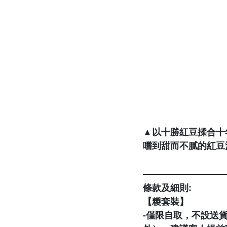
▲以十勝紅豆揉合十
嚐到甜而不膩的紅豆
條款及細則: 
【糉套裝】 
-僅限自取，不設送貨