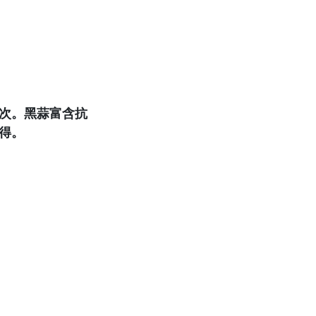
次。黑蒜富含抗
得。