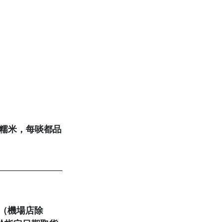
糯米，每啖都品
店（機場店除