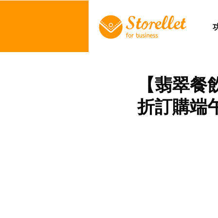
【翡翠餐飲
折訂購端