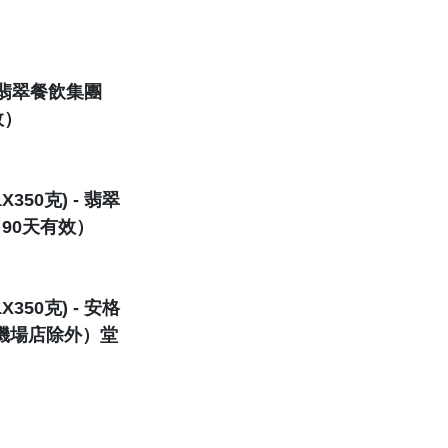
- 翡翠餐飲集團
效）
50克) - 翡翠
90天有效）
50克) - 安格
（機場店除外）堂