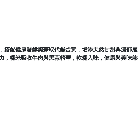
，搭配健康發酵黑蒜取代鹹蛋黃，增添天然甘甜與濃郁層
力，糯米吸收牛肉與黑蒜精華，軟糯入味，健康與美味兼