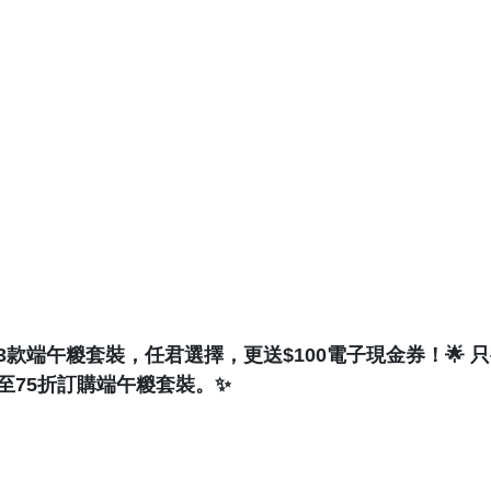
款端午糉套裝，任君選擇，更送$100電子現金券！🌟 
至75折訂購端午糉套裝。✨