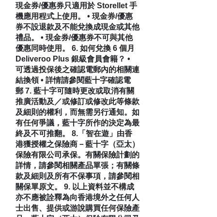
現金券/優惠券只適用於 Storellet 手
機應用程式上使用。 • 現金券/優惠
券不設退款及不能兌換成現金或其他
禮品。 • 現金券/優惠券不可與其他
優惠同時使用。 6. 如何兌換 6 個月 
Deliveroo Plus 銀級會員會籍？ • 
可透過投保後之確認電郵內的相關連
結換領 • 詳情請參閱藍十字確認電
郵 7. 藍十字可隨時更改或取消有關
推廣活動及／或修訂或修改此等條款
及細則的權利，而無需另行通知。如
有任何爭議，藍十字所作的決定為最
終及不可推翻。 8.「智在遊」由香
港獲授權之保險商－藍十字（亞太）
保險有限公司承保。有關保險計劃的
詳情，請參閱相關產品單張；有關條
款及細則及所有不保事項，請參閱相
關保單原文。 9. 以上資料並不構成
亦不應被詮釋為向香港境外之任何人
士出售、提供或游說購買任何保險產